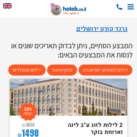
גרנד קורט ירושלים
המבצע הסתיים, ניתן לבדוק תאריכים שונים או
לנסות את המבצעים הבאים:
דילים למחזיקי ישראכרט
מלון+טיפול
דילים פופולרים
22%
הנחה
2 לילות לזוג ע"ב לינה
₪
1914
1498
וארוחת בוקר
₪