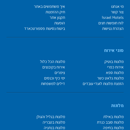
מי אנחנו
איך משתמשים באתר
צור קשר
תיק ההזמנות
Israel Hotels
תקנון אתר
לוח חופשות חגים
הופעות
הצהרת נגישות
ביטוח נסיעות פספורטכארד
סוגי אירוח
מלונות בוטיק
מלונות הכל כלול
אירוח כפרי
אירוח בקיבוצים
מלונות ספא
צימרים
מלונות גלאט כשר
ימי כיף וכנסים
הזמנת מלונות לועדי עובדים
דילים למשפחות
מלונות
מלונות באילת
מלונות בגליל והגולן
מלונות סובב כנרת
מלונות בטבריה
מלונות בחיפה
מלונות בנתניה