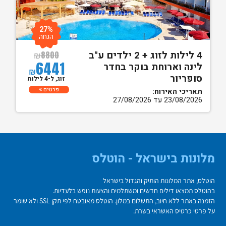
27%
הנחה
4 לילות לזוג + 2 ילדים ע"ב
₪
8800
6441
לינה וארוחת בוקר בחדר
₪
סופריור
זוג, ל-4 לילות
פרטים
תאריכי האירוח:
23/08/2026 עד 27/08/2026
מלונות בישראל - הוטלס
הוטלס, אתר המלונות הותיק והגדול בישראל
בהוטלס תמצאו דילים חדשים ומשתלמים והצעות נופש בלעדיות.
הזמנה באתר ללא חיוב, התשלום במלון. הוטלס מאובטח לפי תקן SSL ולא שומר
על פרטי כרטיס האשראי בשרת.