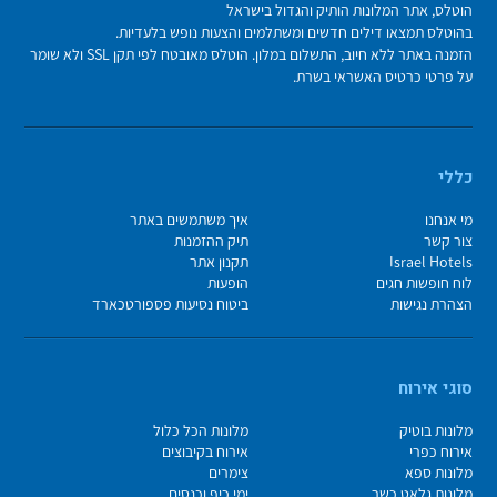
הוטלס, אתר המלונות הותיק והגדול בישראל
בהוטלס תמצאו דילים חדשים ומשתלמים והצעות נופש בלעדיות.
הזמנה באתר ללא חיוב, התשלום במלון. הוטלס מאובטח לפי תקן SSL ולא שומר
על פרטי כרטיס האשראי בשרת.
כללי
מי אנחנו
איך משתמשים באתר
צור קשר
תיק ההזמנות
Israel Hotels
תקנון אתר
לוח חופשות חגים
הופעות
הצהרת נגישות
ביטוח נסיעות פספורטכארד
סוגי אירוח
מלונות בוטיק
מלונות הכל כלול
אירוח כפרי
אירוח בקיבוצים
מלונות ספא
צימרים
מלונות גלאט כשר
ימי כיף וכנסים