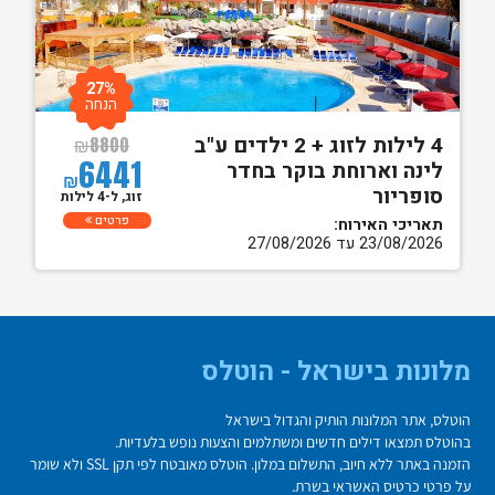
27%
הנחה
4 לילות לזוג + 2 ילדים ע"ב
₪
8800
6441
לינה וארוחת בוקר בחדר
₪
סופריור
זוג, ל-4 לילות
פרטים
תאריכי האירוח:
23/08/2026 עד 27/08/2026
מלונות בישראל - הוטלס
הוטלס, אתר המלונות הותיק והגדול בישראל
בהוטלס תמצאו דילים חדשים ומשתלמים והצעות נופש בלעדיות.
הזמנה באתר ללא חיוב, התשלום במלון. הוטלס מאובטח לפי תקן SSL ולא שומר
על פרטי כרטיס האשראי בשרת.