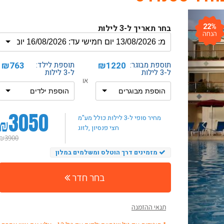
22%
בחר תאריך ל-3 לילות
הנחה
תוספת מבוגר:
₪1220
תוספת לילד:
₪763
ל-3 לילות
ל-3 לילות
או
3050
₪
מחיר סופי ל-3 לילות
כולל מע"מ
, חצי פנסיון
לזוג
₪
3900
מזמינים דרך הוטלס ומשלמים במלון
בחר חדר
תנאי ההזמנה