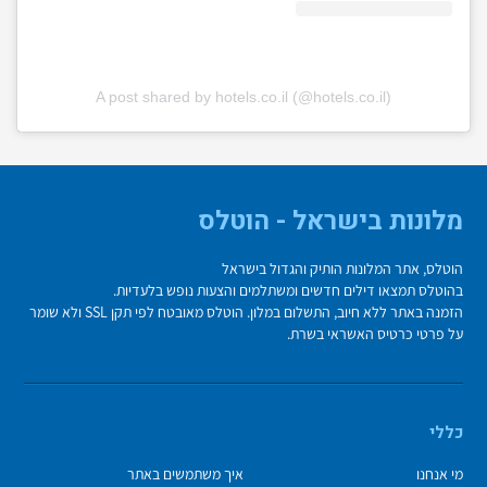
A post shared by hotels.co.il (@hotels.co.il)
מלונות בישראל - הוטלס
הוטלס, אתר המלונות הותיק והגדול בישראל
בהוטלס תמצאו דילים חדשים ומשתלמים והצעות נופש בלעדיות.
הזמנה באתר ללא חיוב, התשלום במלון. הוטלס מאובטח לפי תקן SSL ולא שומר
על פרטי כרטיס האשראי בשרת.
כללי
מי אנחנו
איך משתמשים באתר