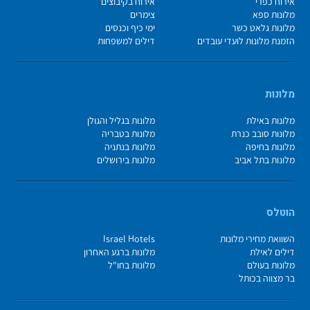
אירוח כפרי
אירוח בקיבוצים
מלונות ספא
צימרים
מלונות גלאט כשר
ימי כיף וכנסים
הזמנת מלונות לועדי עובדים
דילים למשפחות
מלונות
מלונות באילת
מלונות בגליל והגולן
מלונות סובב כנרת
מלונות בטבריה
מלונות בחיפה
מלונות בנתניה
מלונות בתל אביב
מלונות בירושלים
הוטלס
השוואת מחירי מלונות
Israel Hotels
דילים לאילת
מלונות ברגע האחרון
מלונות בעולם
מלונות בחו"ל
בר מצווה בכותל