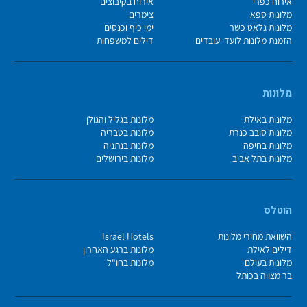
אירוח כפרי
אירוח בקיבוצים
מלונות ספא
צימרים
מלונות גלאט כשר
ימי כיף וכנסים
הזמנת מלונות לועדי עובדים
דילים למשפחות
מלונות
מלונות באילת
מלונות בגליל והגולן
מלונות סובב כנרת
מלונות בטבריה
מלונות בחיפה
מלונות בנתניה
מלונות בתל אביב
מלונות בירושלים
הוטלס
השוואת מחירי מלונות
Israel Hotels
דילים לאילת
מלונות ברגע האחרון
מלונות בעולם
מלונות בחו"ל
בר מצווה בכותל