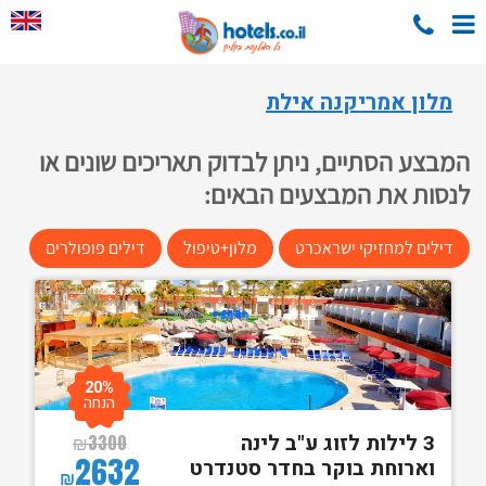
מלון אמריקנה אילת
המבצע הסתיים, ניתן לבדוק תאריכים שונים או
לנסות את המבצעים הבאים:
דילים למחזיקי ישראכרט
מלון+טיפול
דילים פופולרים
20%
הנחה
3 לילות לזוג ע"ב לינה
₪
3300
2632
וארוחת בוקר בחדר סטנדרט
₪