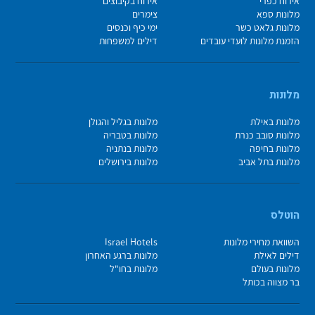
אירוח כפרי
אירוח בקיבוצים
מלונות ספא
צימרים
מלונות גלאט כשר
ימי כיף וכנסים
הזמנת מלונות לועדי עובדים
דילים למשפחות
מלונות
מלונות באילת
מלונות בגליל והגולן
מלונות סובב כנרת
מלונות בטבריה
מלונות בחיפה
מלונות בנתניה
מלונות בתל אביב
מלונות בירושלים
הוטלס
השוואת מחירי מלונות
Israel Hotels
דילים לאילת
מלונות ברגע האחרון
מלונות בעולם
מלונות בחו"ל
בר מצווה בכותל