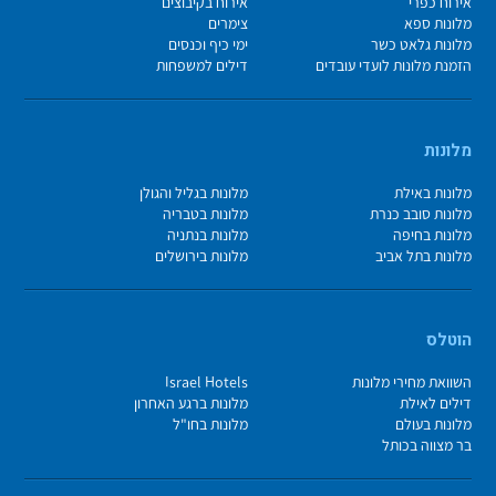
אירוח כפרי
אירוח בקיבוצים
מלונות ספא
צימרים
מלונות גלאט כשר
ימי כיף וכנסים
הזמנת מלונות לועדי עובדים
דילים למשפחות
מלונות
מלונות באילת
מלונות בגליל והגולן
מלונות סובב כנרת
מלונות בטבריה
מלונות בחיפה
מלונות בנתניה
מלונות בתל אביב
מלונות בירושלים
הוטלס
השוואת מחירי מלונות
Israel Hotels
דילים לאילת
מלונות ברגע האחרון
מלונות בעולם
מלונות בחו"ל
בר מצווה בכותל