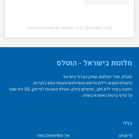
A post shared by hotels.co.il (@hotels.co.il)
מלונות בישראל - הוטלס
הוטלס, אתר המלונות הותיק והגדול בישראל
בהוטלס תמצאו דילים חדשים ומשתלמים והצעות נופש בלעדיות.
הזמנה באתר ללא חיוב, התשלום במלון. הוטלס מאובטח לפי תקן SSL ולא שומר
על פרטי כרטיס האשראי בשרת.
כללי
מי אנחנו
איך משתמשים באתר