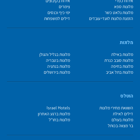
אירוח כפרי
אירוח בקיבוצים
מלונות ספא
צימרים
מלונות גלאט כשר
ימי כיף וכנסים
הזמנת מלונות לועדי עובדים
דילים למשפחות
מלונות
מלונות באילת
מלונות בגליל והגולן
מלונות סובב כנרת
מלונות בטבריה
מלונות בחיפה
מלונות בנתניה
מלונות בתל אביב
מלונות בירושלים
הוטלס
השוואת מחירי מלונות
Israel Hotels
דילים לאילת
מלונות ברגע האחרון
מלונות בעולם
מלונות בחו"ל
בר מצווה בכותל