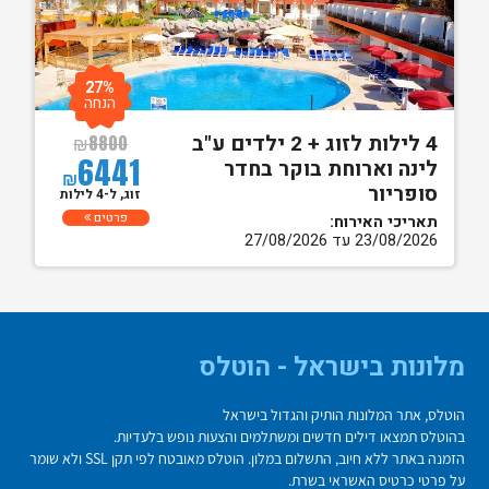
27%
הנחה
4 לילות לזוג + 2 ילדים ע"ב
₪
8800
6441
לינה וארוחת בוקר בחדר
₪
סופריור
זוג, ל-4 לילות
פרטים
תאריכי האירוח:
23/08/2026 עד 27/08/2026
מלונות בישראל - הוטלס
הוטלס, אתר המלונות הותיק והגדול בישראל
בהוטלס תמצאו דילים חדשים ומשתלמים והצעות נופש בלעדיות.
הזמנה באתר ללא חיוב, התשלום במלון. הוטלס מאובטח לפי תקן SSL ולא שומר
על פרטי כרטיס האשראי בשרת.