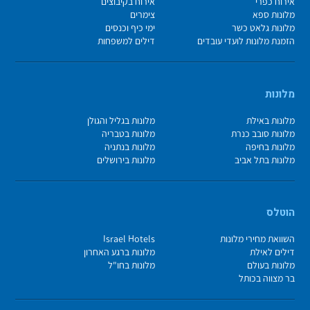
אירוח כפרי
אירוח בקיבוצים
מלונות ספא
צימרים
מלונות גלאט כשר
ימי כיף וכנסים
הזמנת מלונות לועדי עובדים
דילים למשפחות
מלונות
מלונות באילת
מלונות בגליל והגולן
מלונות סובב כנרת
מלונות בטבריה
מלונות בחיפה
מלונות בנתניה
מלונות בתל אביב
מלונות בירושלים
הוטלס
השוואת מחירי מלונות
Israel Hotels
דילים לאילת
מלונות ברגע האחרון
מלונות בעולם
מלונות בחו"ל
בר מצווה בכותל