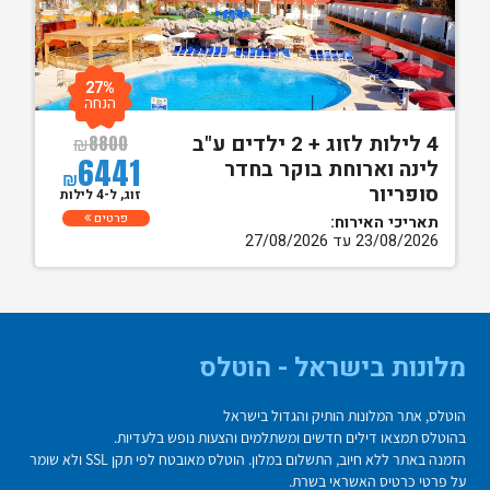
27%
הנחה
4 לילות לזוג + 2 ילדים ע"ב
₪
8800
6441
לינה וארוחת בוקר בחדר
₪
סופריור
זוג, ל-4 לילות
פרטים
תאריכי האירוח:
23/08/2026 עד 27/08/2026
מלונות בישראל - הוטלס
הוטלס, אתר המלונות הותיק והגדול בישראל
בהוטלס תמצאו דילים חדשים ומשתלמים והצעות נופש בלעדיות.
הזמנה באתר ללא חיוב, התשלום במלון. הוטלס מאובטח לפי תקן SSL ולא שומר
על פרטי כרטיס האשראי בשרת.