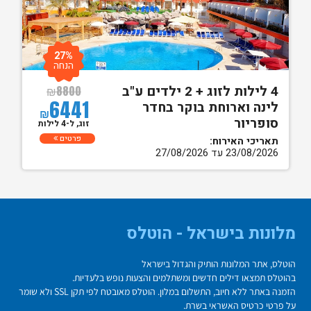
27%
הנחה
4 לילות לזוג + 2 ילדים ע"ב
₪
8800
6441
לינה וארוחת בוקר בחדר
₪
סופריור
זוג, ל-4 לילות
פרטים
תאריכי האירוח:
23/08/2026 עד 27/08/2026
מלונות בישראל - הוטלס
הוטלס, אתר המלונות הותיק והגדול בישראל
בהוטלס תמצאו דילים חדשים ומשתלמים והצעות נופש בלעדיות.
הזמנה באתר ללא חיוב, התשלום במלון. הוטלס מאובטח לפי תקן SSL ולא שומר
על פרטי כרטיס האשראי בשרת.