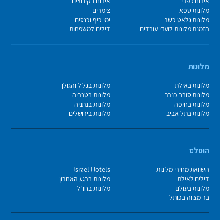
אירוח כפרי
אירוח בקיבוצים
מלונות ספא
צימרים
מלונות גלאט כשר
ימי כיף וכנסים
הזמנת מלונות לועדי עובדים
דילים למשפחות
מלונות
מלונות באילת
מלונות בגליל והגולן
מלונות סובב כנרת
מלונות בטבריה
מלונות בחיפה
מלונות בנתניה
מלונות בתל אביב
מלונות בירושלים
הוטלס
השוואת מחירי מלונות
Israel Hotels
דילים לאילת
מלונות ברגע האחרון
מלונות בעולם
מלונות בחו"ל
בר מצווה בכותל