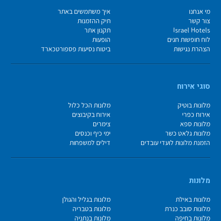
מי אנחנו
איך משתמשים באתר
צור קשר
תיק ההזמנות
Israel Hotels
תקנון אתר
לוח חופשות חגים
הופעות
הצהרת נגישות
ביטוח נסיעות פספורטכארד
סוגי אירוח
מלונות בוטיק
מלונות הכל כלול
אירוח כפרי
אירוח בקיבוצים
מלונות ספא
צימרים
מלונות גלאט כשר
ימי כיף וכנסים
הזמנת מלונות לועדי עובדים
דילים למשפחות
מלונות
מלונות באילת
מלונות בגליל והגולן
מלונות סובב כנרת
מלונות בטבריה
מלונות בחיפה
מלונות בנתניה