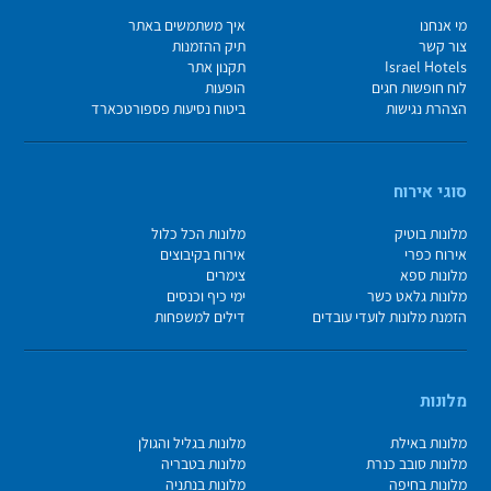
מי אנחנו
איך משתמשים באתר
צור קשר
תיק ההזמנות
Israel Hotels
תקנון אתר
לוח חופשות חגים
הופעות
הצהרת נגישות
ביטוח נסיעות פספורטכארד
סוגי אירוח
מלונות בוטיק
מלונות הכל כלול
אירוח כפרי
אירוח בקיבוצים
מלונות ספא
צימרים
מלונות גלאט כשר
ימי כיף וכנסים
הזמנת מלונות לועדי עובדים
דילים למשפחות
מלונות
מלונות באילת
מלונות בגליל והגולן
מלונות סובב כנרת
מלונות בטבריה
מלונות בחיפה
מלונות בנתניה