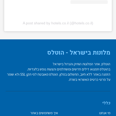
A post shared by hotels.co.il (@hotels.co.il)
מלונות בישראל - הוטלס
הוטלס, אתר המלונות הותיק והגדול בישראל
בהוטלס תמצאו דילים חדשים ומשתלמים והצעות נופש בלעדיות.
הזמנה באתר ללא חיוב, התשלום במלון. הוטלס מאובטח לפי תקן SSL ולא שומר
על פרטי כרטיס האשראי בשרת.
כללי
מי אנחנו
איך משתמשים באתר