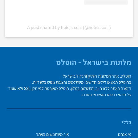
A post shared by hotels.co.il (@hotels.co.il)
מלונות בישראל - הוטלס
הוטלס, אתר המלונות הותיק והגדול בישראל
בהוטלס תמצאו דילים חדשים ומשתלמים והצעות נופש בלעדיות.
הזמנה באתר ללא חיוב, התשלום במלון. הוטלס מאובטח לפי תקן SSL ולא שומר
על פרטי כרטיס האשראי בשרת.
כללי
מי אנחנו
איך משתמשים באתר