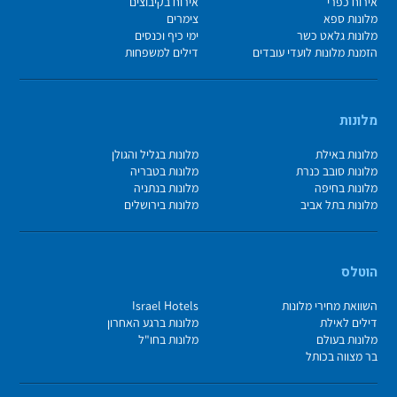
אירוח כפרי
אירוח בקיבוצים
מלונות ספא
צימרים
מלונות גלאט כשר
ימי כיף וכנסים
הזמנת מלונות לועדי עובדים
דילים למשפחות
מלונות
מלונות באילת
מלונות בגליל והגולן
מלונות סובב כנרת
מלונות בטבריה
מלונות בחיפה
מלונות בנתניה
מלונות בתל אביב
מלונות בירושלים
הוטלס
השוואת מחירי מלונות
Israel Hotels
דילים לאילת
מלונות ברגע האחרון
מלונות בעולם
מלונות בחו"ל
בר מצווה בכותל