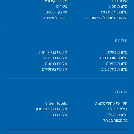
אירוח כפרי
אירוח בקיבוצים
מלונות ספא
צימרים
מלונות גלאט כשר
ימי כיף וכנסים
הזמנת מלונות לועדי עובדים
דילים למשפחות
מלונות
מלונות באילת
מלונות בגליל והגולן
מלונות סובב כנרת
מלונות בטבריה
מלונות בחיפה
מלונות בנתניה
מלונות בתל אביב
מלונות בירושלים
הוטלס
השוואת מחירי מלונות
Israel Hotels
דילים לאילת
מלונות ברגע האחרון
מלונות בעולם
מלונות בחו"ל
בר מצווה בכותל