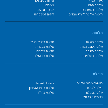
אירוח כפרי
אירוח בקיבוצים
מלונות ספא
צימרים
מלונות גלאט כשר
ימי כיף וכנסים
הזמנת מלונות לועדי עובדים
דילים למשפחות
מלונות
מלונות באילת
מלונות בגליל והגולן
מלונות סובב כנרת
מלונות בטבריה
מלונות בחיפה
מלונות בנתניה
מלונות בתל אביב
מלונות בירושלים
הוטלס
השוואת מחירי מלונות
Israel Hotels
דילים לאילת
מלונות ברגע האחרון
מלונות בעולם
מלונות בחו"ל
בר מצווה בכותל