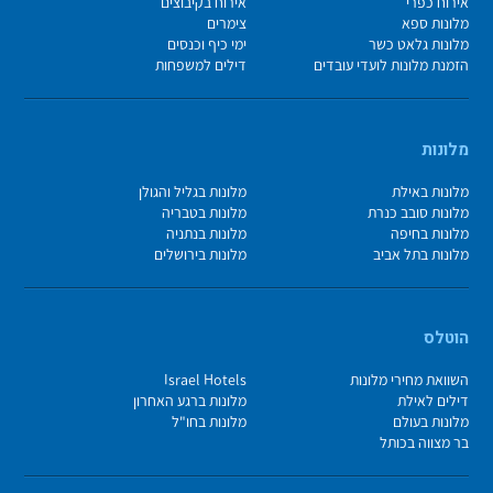
אירוח כפרי
אירוח בקיבוצים
מלונות ספא
צימרים
מלונות גלאט כשר
ימי כיף וכנסים
הזמנת מלונות לועדי עובדים
דילים למשפחות
מלונות
מלונות באילת
מלונות בגליל והגולן
מלונות סובב כנרת
מלונות בטבריה
מלונות בחיפה
מלונות בנתניה
מלונות בתל אביב
מלונות בירושלים
הוטלס
השוואת מחירי מלונות
Israel Hotels
דילים לאילת
מלונות ברגע האחרון
מלונות בעולם
מלונות בחו"ל
בר מצווה בכותל