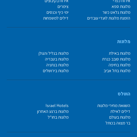
אירוח כפרי
אירוח בקיבוצים
מלונות ספא
צימרים
מלונות גלאט כשר
ימי כיף וכנסים
הזמנת מלונות לועדי עובדים
דילים למשפחות
מלונות
מלונות באילת
מלונות בגליל והגולן
מלונות סובב כנרת
מלונות בטבריה
מלונות בחיפה
מלונות בנתניה
מלונות בתל אביב
מלונות בירושלים
הוטלס
השוואת מחירי מלונות
Israel Hotels
דילים לאילת
מלונות ברגע האחרון
מלונות בעולם
מלונות בחו"ל
בר מצווה בכותל