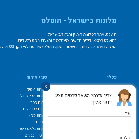
מלונות בישראל - הוטלס
הוטלס, אתר המלונות הותיק והגדול בישראל
בהוטלס תמצאו דילים חדשים ומשתלמים והצעות נופש בלעדיות.
הזמנה באתר ללא חיוב, התשלום במלון. הוטלס מאובטח לפי תקן SSL ולא שומר על פרטי כרטיס האשראי בשרת.
כללי
סוגי אירוח
X
מי אנחנו
מלונות בוטיק
צריך עזרה? השאר פרטים ונציג
איך משתמשים באתר
מלונות הכל כלול
יחזור אליך
צור קשר
אירוח כפרי
תיק ההזמנות
אירוח בקיבוצים
שם
Israel Hotels
מלונות ספא
תקנון אתר
צימרים
לוח חופשות חגים
מלונות גלאט כשר
הופעות
ימי כיף וכנסים
טלפון