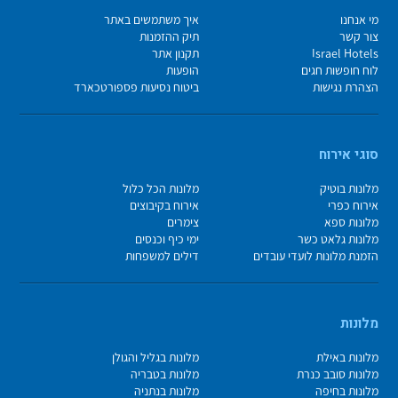
מי אנחנו
איך משתמשים באתר
צור קשר
תיק ההזמנות
Israel Hotels
תקנון אתר
לוח חופשות חגים
הופעות
הצהרת נגישות
ביטוח נסיעות פספורטכארד
סוגי אירוח
מלונות בוטיק
מלונות הכל כלול
אירוח כפרי
אירוח בקיבוצים
מלונות ספא
צימרים
מלונות גלאט כשר
ימי כיף וכנסים
הזמנת מלונות לועדי עובדים
דילים למשפחות
מלונות
מלונות באילת
מלונות בגליל והגולן
מלונות סובב כנרת
מלונות בטבריה
מלונות בחיפה
מלונות בנתניה