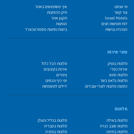
מי אנחנו
איך משתמשים באתר
צור קשר
תיק ההזמנות
Israel Hotels
תקנון אתר
לוח חופשות חגים
הופעות
הצהרת נגישות
ביטוח נסיעות פספורטכארד
סוגי אירוח
מלונות בוטיק
מלונות הכל כלול
אירוח כפרי
אירוח בקיבוצים
מלונות ספא
צימרים
מלונות גלאט כשר
ימי כיף וכנסים
הזמנת מלונות לועדי עובדים
דילים למשפחות
מלונות
מלונות באילת
מלונות בגליל והגולן
מלונות סובב כנרת
מלונות בטבריה
מלונות בחיפה
מלונות בנתניה