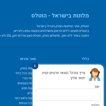
מלונות בישראל - הוטלס
הוטלס, אתר המלונות הותיק והגדול בישראל
בהוטלס תמצאו דילים חדשים ומשתלמים והצעות נופש בלעדיות.
הזמנה באתר ללא חיוב, התשלום במלון. הוטלס מאובטח לפי תקן SSL ולא שומר על פרטי כרטיס האשראי בשרת.
כללי
סוגי אירוח
X
מי אנחנו
מלונות בוטיק
צריך עזרה? השאר פרטים ונציג
איך משתמשים באתר
מלונות הכל כלול
יחזור אליך
צור קשר
אירוח כפרי
תיק ההזמנות
אירוח בקיבוצים
שם
Israel Hotels
מלונות ספא
תקנון אתר
צימרים
לוח חופשות חגים
מלונות גלאט כשר
הופעות
ימי כיף וכנסים
טלפון