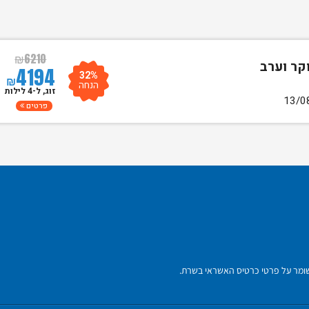
₪
6210
4194
32%
₪
הנחה
זוג, ל-4 לילות
פרטים