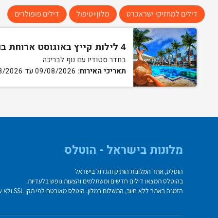
דילים למחזיקי ישראכרט
מלון+טיפול
דילים פופולרים
4 לילות קייץ באוגוסט ארוחת בוקר וערב
בחדר סטודיו עם נוף לבריכה
תאריכי האירוח:
09/08/2026 עד 13/08/2026
מלונות בישראל - הוטלס
הוטלס, אתר המלונות הותיק והגדול בישראל
בהוטלס תמצאו דילים חדשים ומשתלמים והצעות נופש בלעדיות.
הזמנה באתר ללא חיוב, התשלום במלון. הוטלס מאובטח לפי תקן SSL ולא שומר על פרטי כרטיס האשראי בשרת.