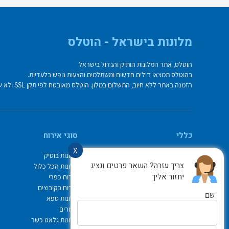
מלונות בישראל - הוטלס
הוטלס, אתר המלונות הותיק והגדול בישראל
בהוטלס תמצאו דילים חדשים ומשתלמים והצעות נופש בלעדיות.
הזמנה באתר ללא חיוב, התשלום במלון. הוטלס מאובטח לפי תקן SSL ולא שומר על פרטי כרטיס האשראי בשרת.
כללי
סוגי אירוח
X
מי אנחנו
מלונות בוטיק
צריך עזרה? השאר פרטים ונציג
איך משתמשים באתר
מלונות הכל כלול
יחזור אליך
צור קשר
אירוח כפרי
תיק ההזמנות
אירוח בקיבוצים
שם
Israel Hotels
מלונות ספא
תקנון אתר
צימרים
לוח חופשות חגים
מלונות גלאט כשר