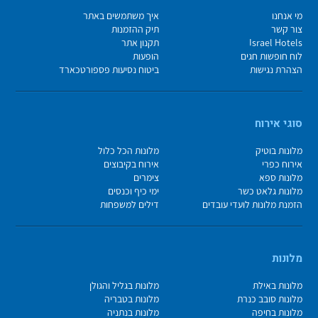
מי אנחנו
איך משתמשים באתר
צור קשר
תיק ההזמנות
Israel Hotels
תקנון אתר
לוח חופשות חגים
הופעות
הצהרת נגישות
ביטוח נסיעות פספורטכארד
סוגי אירוח
מלונות בוטיק
מלונות הכל כלול
אירוח כפרי
אירוח בקיבוצים
מלונות ספא
צימרים
מלונות גלאט כשר
ימי כיף וכנסים
הזמנת מלונות לועדי עובדים
דילים למשפחות
מלונות
מלונות באילת
מלונות בגליל והגולן
מלונות סובב כנרת
מלונות בטבריה
מלונות בחיפה
מלונות בנתניה