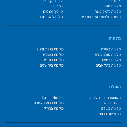
אירוח כפרי
אירוח בקיבוצים
מלונות ספא
צימרים
מלונות גלאט כשר
ימי כיף וכנסים
הזמנת מלונות לועדי עובדים
דילים למשפחות
מלונות
מלונות באילת
מלונות בגליל והגולן
מלונות סובב כנרת
מלונות בטבריה
מלונות בחיפה
מלונות בנתניה
מלונות בתל אביב
מלונות בירושלים
הוטלס
השוואת מחירי מלונות
Israel Hotels
דילים לאילת
מלונות ברגע האחרון
מלונות בעולם
מלונות בחו"ל
בר מצווה בכותל