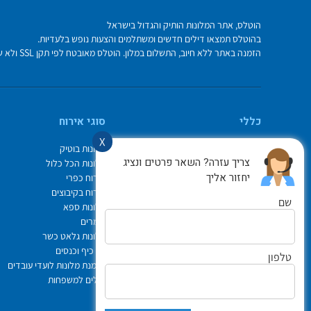
הוטלס, אתר המלונות הותיק והגדול בישראל
בהוטלס תמצאו דילים חדשים ומשתלמים והצעות נופש בלעדיות.
הזמנה באתר ללא חיוב, התשלום במלון. הוטלס מאובטח לפי תקן SSL ולא שומר על פרטי כרטיס האשראי בשרת.
כללי
סוגי אירוח
X
מי אנחנו
מלונות בוטיק
צריך עזרה? השאר פרטים ונציג
איך משתמשים באתר
מלונות הכל כלול
יחזור אליך
צור קשר
אירוח כפרי
תיק ההזמנות
אירוח בקיבוצים
שם
Israel Hotels
מלונות ספא
תקנון אתר
צימרים
לוח חופשות חגים
מלונות גלאט כשר
הופעות
ימי כיף וכנסים
טלפון
הצהרת נגישות
הזמנת מלונות לועדי עובדים
ביטוח נסיעות פספורטכארד
דילים למשפחות