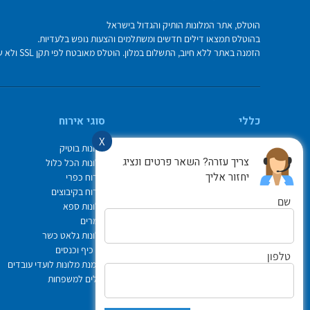
הוטלס, אתר המלונות הותיק והגדול בישראל
בהוטלס תמצאו דילים חדשים ומשתלמים והצעות נופש בלעדיות.
הזמנה באתר ללא חיוב, התשלום במלון. הוטלס מאובטח לפי תקן SSL ולא שומר על פרטי כרטיס האשראי בשרת.
כללי
סוגי אירוח
X
מי אנחנו
מלונות בוטיק
צריך עזרה? השאר פרטים ונציג
איך משתמשים באתר
מלונות הכל כלול
יחזור אליך
צור קשר
אירוח כפרי
תיק ההזמנות
אירוח בקיבוצים
שם
Israel Hotels
מלונות ספא
תקנון אתר
צימרים
לוח חופשות חגים
מלונות גלאט כשר
הופעות
ימי כיף וכנסים
טלפון
הצהרת נגישות
הזמנת מלונות לועדי עובדים
ביטוח נסיעות פספורטכארד
דילים למשפחות