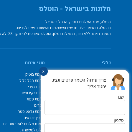
מלונות בישראל - הוטלס
הוטלס, אתר המלונות הותיק והגדול בישראל
בהוטלס תמצאו דילים חדשים ומשתלמים והצעות נופש בלעדיות.
הזמנה באתר ללא חיוב, התשלום במלון. הוטלס מאובטח לפי תקן SSL ולא שומר על פרטי כרטיס האשראי בשרת.
כללי
סוגי אירוח
X
מי אנחנו
מלונות בוטיק
צריך עזרה? השאר פרטים ונציג
איך משתמשים באתר
מלונות הכל כלול
יחזור אליך
צור קשר
אירוח כפרי
תיק ההזמנות
אירוח בקיבוצים
שם
Israel Hotels
מלונות ספא
תקנון אתר
צימרים
לוח חופשות חגים
מלונות גלאט כשר
הופעות
ימי כיף וכנסים
טלפון
הצהרת נגישות
הזמנת מלונות לועדי עובדים
ביטוח נסיעות פספורטכארד
דילים למשפחות