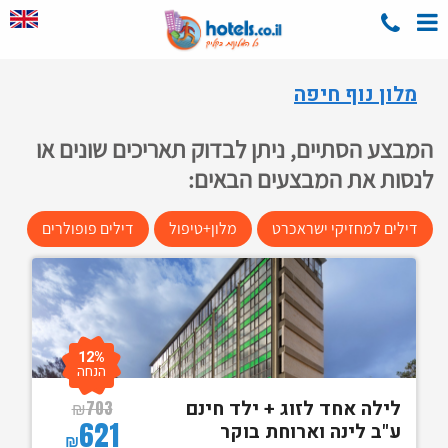
מלון נוף חיפה
המבצע הסתיים, ניתן לבדוק תאריכים שונים או
לנסות את המבצעים הבאים:
דילים למחזיקי ישראכרט
מלון+טיפול
דילים פופולרים
12%
הנחה
לילה אחד לזוג + ילד חינם
₪
703
621
ע"ב לינה וארוחת בוקר
₪