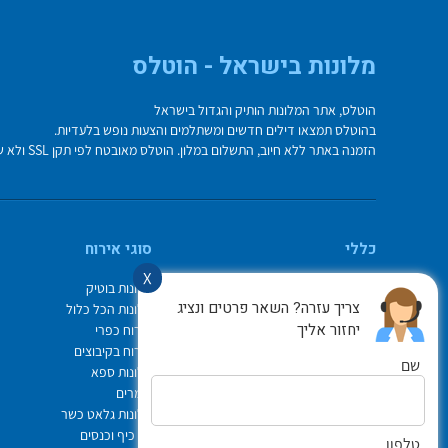
מלונות בישראל - הוטלס
הוטלס, אתר המלונות הותיק והגדול בישראל
בהוטלס תמצאו דילים חדשים ומשתלמים והצעות נופש בלעדיות.
הזמנה באתר ללא חיוב, התשלום במלון. הוטלס מאובטח לפי תקן SSL ולא שומר על פרטי כרטיס האשראי בשרת.
כללי
סוגי אירוח
X
מי אנחנו
מלונות בוטיק
צריך עזרה? השאר פרטים ונציג
איך משתמשים באתר
מלונות הכל כלול
יחזור אליך
צור קשר
אירוח כפרי
תיק ההזמנות
אירוח בקיבוצים
שם
Israel Hotels
מלונות ספא
תקנון אתר
צימרים
לוח חופשות חגים
מלונות גלאט כשר
הופעות
ימי כיף וכנסים
טלפון