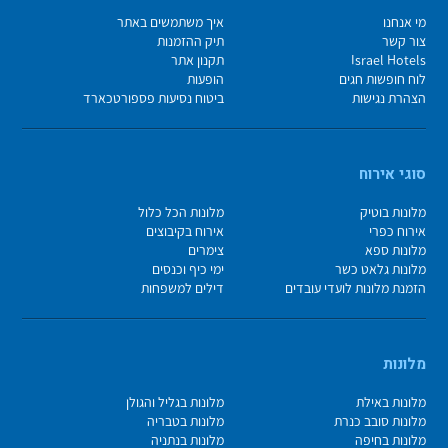
מי אנחנו
איך משתמשים באתר
צור קשר
תיק ההזמנות
Israel Hotels
תקנון אתר
לוח חופשות חגים
הופעות
הצהרת נגישות
ביטוח נסיעות פספורטכארד
סוגי אירוח
מלונות בוטיק
מלונות הכל כלול
אירוח כפרי
אירוח בקיבוצים
מלונות ספא
צימרים
מלונות גלאט כשר
ימי כיף וכנסים
הזמנת מלונות לועדי עובדים
דילים למשפחות
מלונות
מלונות באילת
מלונות בגליל והגולן
מלונות סובב כנרת
מלונות בטבריה
מלונות בחיפה
מלונות בנתניה