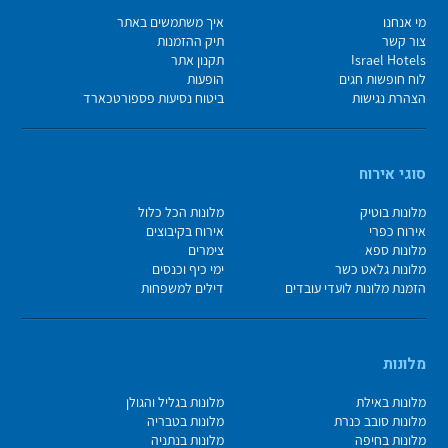
מי אנחנו
איך משתמשים באתר
צור קשר
תיק ההזמנות
Israel Hotels
תקנון אתר
לוח חופשות חגים
הופעות
הצהרת נגישות
ביטוח נסיעות פספורטכארד
סוגי אירוח
מלונות בוטיק
מלונות הכל כלול
אירוח כפרי
אירוח בקיבוצים
מלונות ספא
צימרים
מלונות גלאט כשר
ימי כיף וכנסים
הזמנת מלונות לועדי עובדים
דילים למשפחות
מלונות
מלונות באילת
מלונות בגליל והגולן
מלונות סובב כנרת
מלונות בטבריה
מלונות בחיפה
מלונות בנתניה