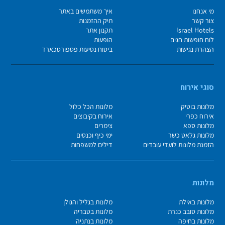
מי אנחנו
איך משתמשים באתר
צור קשר
תיק ההזמנות
Israel Hotels
תקנון אתר
לוח חופשות חגים
הופעות
הצהרת נגישות
ביטוח נסיעות פספורטכארד
סוגי אירוח
מלונות בוטיק
מלונות הכל כלול
אירוח כפרי
אירוח בקיבוצים
מלונות ספא
צימרים
מלונות גלאט כשר
ימי כיף וכנסים
הזמנת מלונות לועדי עובדים
דילים למשפחות
מלונות
מלונות באילת
מלונות בגליל והגולן
מלונות סובב כנרת
מלונות בטבריה
מלונות בחיפה
מלונות בנתניה