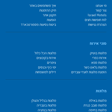
מי אנחנו
איך משתמשים באתר
צור קשר
תיק ההזמנות
Israel Hotels
תקנון אתר
לוח חופשות חגים
הופעות
הצהרת נגישות
ביטוח נסיעות פספורטכארד
סוגי אירוח
מלונות בוטיק
מלונות הכל כלול
אירוח כפרי
אירוח בקיבוצים
מלונות ספא
צימרים
מלונות גלאט כשר
ימי כיף וכנסים
הזמנת מלונות לועדי עובדים
דילים למשפחות
מלונות
מלונות באילת
מלונות בגליל והגולן
מלונות סובב כנרת
מלונות בטבריה
מלונות בחיפה
מלונות בנתניה