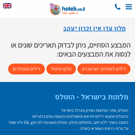
מלון עדן אין זכרון יעקב
המבצע הסתיים, ניתן לבדוק תאריכים שונים או
לנסות את המבצעים הבאים:
דילים למחזיקי ישראכרט
מלון+טיפול
דילים פופולרים
מלונות בישראל - הוטלס
הוטלס, אתר המלונות הותיק והגדול בישראל
בהוטלס תמצאו דילים חדשים ומשתלמים והצעות נופש בלעדיות.
הזמנה באתר ללא חיוב, התשלום במלון. הוטלס מאובטח לפי תקן SSL ולא שומר
על פרטי כרטיס האשראי בשרת.