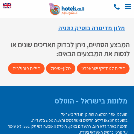
מלון מדיטרה בוטיק נתניה
המבצע הסתיים, ניתן לבדוק תאריכים שונים או
לנסות את המבצעים הבאים:
דילים למחזיקי ישראכרט
מלון+טיפול
דילים פופולרים
מלונות בישראל - הוטלס
הוטלס, אתר המלונות הותיק והגדול בישראל
בהוטלס תמצאו דילים חדשים ומשתלמים והצעות נופש בלעדיות.
הזמנה באתר ללא חיוב, התשלום במלון. הוטלס מאובטח לפי תקן SSL ולא שומר
על פרטי כרטיס האשראי בשרת.