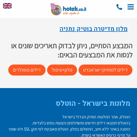
מלון מדיטרה בוטיק נתניה
המבצע הסתיים, ניתן לבדוק תאריכים שונים או
לנסות את המבצעים הבאים:
דילים למחזיקי ישראכרט
מלון+טיפול
דילים פופולרים
מלונות בישראל - הוטלס
הוטלס, אתר המלונות הותיק והגדול בישראל
בהוטלס תמצאו דילים חדשים ומשתלמים והצעות נופש בלעדיות.
הזמנה באתר ללא חיוב, התשלום במלון. הוטלס מאובטח לפי תקן SSL ולא שומר
על פרטי כרטיס האשראי בשרת.