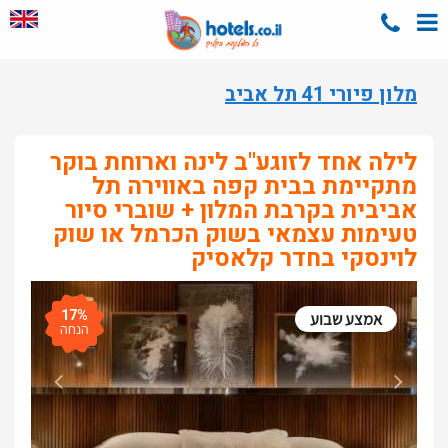
מלון פיורי 41 תל אביב
לילה אחד לזוגע"ב לינה וארוחת בוקר
מתקיימת בבית קפה באווירה תל
אביבית בקרבת המלון + שוברי סיור
טעימות עצמאי בשוק הכרמל או שוק
לוינסקי בחדר קלאסיק
17%
אמצע שבוע
הנחה