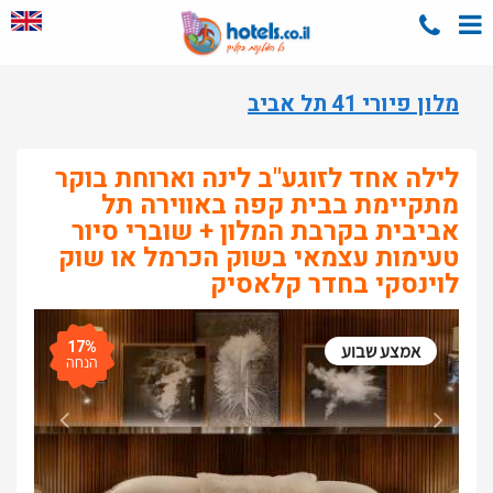
מלון פיורי 41 תל אביב
לילה אחד לזוגע"ב לינה וארוחת בוקר
מתקיימת בבית קפה באווירה תל
אביבית בקרבת המלון + שוברי סיור
טעימות עצמאי בשוק הכרמל או שוק
לוינסקי בחדר קלאסיק
17%
אמצע שבוע
הנחה