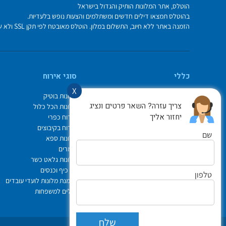
הוטלס, אתר המלונות הותיק והגדול בישראל
בהוטלס תמצאו דילים חדשים ומשתלמים והצעות נופש בלעדיות.
הזמנה באתר ללא חיוב, התשלום במלון. הוטלס מאובטח לפי תקן SSL ולא שומר על פרטי כרטיס האשראי בשרת.
כללי
סוגי אירוח
X
מי אנחנו
מלונות בוטיק
צריך עזרה? השאר פרטים ונציג
איך משתמשים באתר
מלונות הכל כלול
יחזור אליך
צור קשר
אירוח כפרי
תיק ההזמנות
אירוח בקיבוצים
שם
Israel Hotels
מלונות ספא
תקנון אתר
צימרים
לוח חופשות חגים
מלונות גלאט כשר
הופעות
ימי כיף וכנסים
טלפון
הצהרת נגישות
הזמנת מלונות לועדי עובדים
ביטוח נסיעות פספורטכארד
דילים למשפחות
שלח